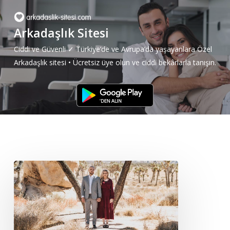
Skip
to
Arkadaşlık Sitesi
main
content
Ciddi ve Güvenli ✓ Türkiye’de ve Avrupa’da yaşayanlara Özel
Arkadaşlık sitesi • Ücretsiz üye olun ve ciddi bekârlarla tanışın.
Tekirdağ
Arkadaşlık
Sitesi