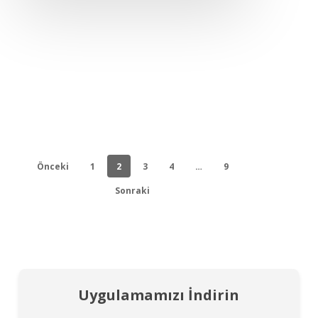
Önceki
1
2
3
4
…
9
Sonraki
Uygulamamızı İndirin