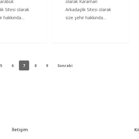
Karabük
olarak Karaman
ık Sitesi olarak
Arkadaşlık Sitesi olarak
hir hakkında…
size şehir hakkında…
5
6
7
8
9
Sonraki
İletişim
Kı