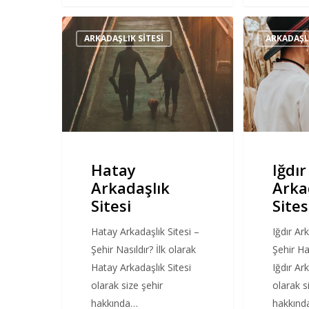
Hatay
Iğdır
ARKADAŞLIK SITESI
ARKADAŞLI
Arkadaşlık
Arkadaşlık
Sitesi
Sitesi
Hatay
Iğdır
Arkadaşlık
Arka
Sitesi
Sites
Hatay Arkadaşlık Sitesi –
Iğdır Ar
Şehir Nasıldır? İlk olarak
Şehir Ha
Hatay Arkadaşlık Sitesi
Iğdır Ar
olarak size şehir
olarak s
hakkında…
hakkın