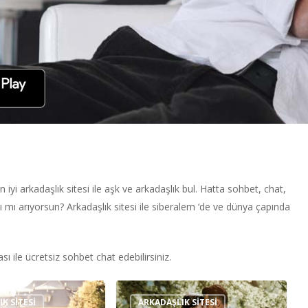
n iyi arkadaşlık sitesi ile aşk ve arkadaşlık bul. Hatta sohbet, chat,
mayı mı arıyorsun? Arkadaşlık sitesi ile siberalem ‘de ve dünya çapında
ı ile ücretsiz sohbet chat edebilirsiniz.
Çorum
K SITESI
ARKADAŞLIK SITESI
Arkadaşlık