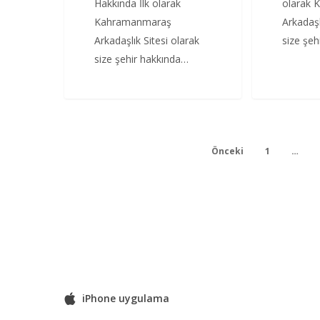
Hakkında İlk olarak
olarak 
Kahramanmaraş
Arkadaşl
Arkadaşlık Sitesi olarak
size şe
size şehir hakkında…
Önceki
1
…
iPhone uygulama