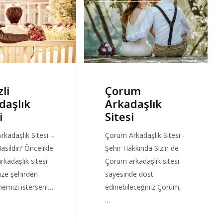
Sitesi
li
Çorum
daşlık
Arkadaşlık
i
Sitesi
Arkadaşlık Sitesi –
Çorum Arkadaşlık Sitesi -
sıldır? Öncelikle
Şehir Hakkında Sizin de
arkadaşlık sitesi
Çorum arkadaşlık sitesi
ize şehirden
sayesinde dost
emizi isterseni…
edinebileceğiniz Çorum,
…