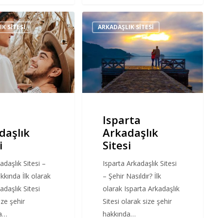
Isparta
K SITESI
ARKADAŞLIK SITESI
Arkadaşlık
Sitesi
Isparta
daşlık
Arkadaşlık
i
Sitesi
kadaşlık Sitesi –
Isparta Arkadaşlık Sitesi
kkında İlk olarak
– Şehir Nasıldır? İlk
kadaşlık Sitesi
olarak Isparta Arkadaşlık
ize şehir
Sitesi olarak size şehir
da…
hakkında…