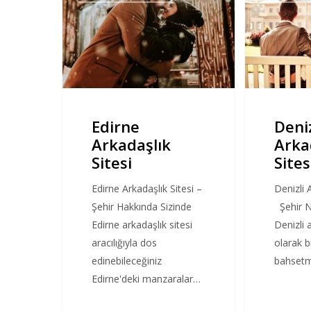
Sitesi
Sitesi
Edirne
Deniz
Arkadaşlık
Arka
Sitesi
Sites
Edirne Arkadaşlık Sitesi –
Denizli 
Şehir Hakkında Sizinde
Şehir Na
Edirne arkadaşlık sitesi
Denizli 
aracılığıyla dos
olarak b
edinebileceğiniz
bahsetm
Edirne'deki manzaralar…