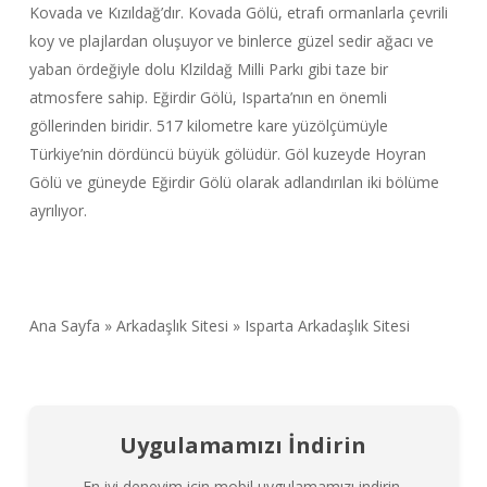
Kovada ve Kızıldağ’dır. Kovada Gölü, etrafı ormanlarla çevrili
koy ve plajlardan oluşuyor ve binlerce güzel sedir ağacı ve
yaban ördeğiyle dolu Klzildağ Milli Parkı gibi taze bir
atmosfere sahip. Eğirdir Gölü, Isparta’nın en önemli
göllerinden biridir. 517 kilometre kare yüzölçümüyle
Türkiye’nin dördüncü büyük gölüdür. Göl kuzeyde Hoyran
Gölü ve güneyde Eğirdir Gölü olarak adlandırılan iki bölüme
ayrılıyor.
Ana Sayfa
»
Arkadaşlık Sitesi
»
Isparta Arkadaşlık Sitesi
Uygulamamızı İndirin
En iyi deneyim için mobil uygulamamızı indirin.