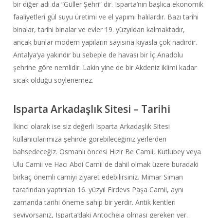
bir diğer adı da “Güller Şehri” dir. Isparta’nın başlıca ekonomik
faaliyetleri gül suyu üretimi ve el yapımı halılardır. Bazı tarihi
binalar, tarihi binalar ve evler 19. yüzyıldan kalmaktadır,
ancak bunlar modern yapıların sayısına kıyasla çok nadirdir.
Antalya
‘ya yakındır bu sebeple de havası bir İç Anadolu
şehrine göre nemlidir. Lakin yine de bir Akdeniz iklimi kadar
sıcak olduğu söylenemez.
Isparta Arkadaşlık Sitesi – Tarihi
İkinci olarak ise siz değerli Isparta Arkadaşlık Sitesi
kullanıcılarımıza şehirde görebileceğiniz yerlerden
bahsedeceğiz. Osmanlı öncesi Hızır Be Camii, Kutlubey veya
Ulu Camii ve Hacı Abdi Camii de dahil olmak üzere buradaki
birkaç önemli camiyi ziyaret edebilirsiniz. Mimar Siman
tarafından yaptırılan 16. yüzyıl Firdevs Paşa Camii, aynı
zamanda tarihi öneme sahip bir yerdir. Antik kentleri
seviyorsanız, Isparta’daki Antocheia olması gereken yer.