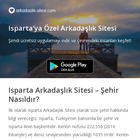
Skip
to
main
Isparta'ya Özel Arkadaşlık Sitesi
content
Şimdi ücretsiz uygulamayı indir ve çevrendeki insanları keşfet!
Isparta Arkadaşlık Sitesi – Şehir
Nasıldır?
İlk olarak Isparta Arkadaşlık Sitesi olarak size şehir hakkında
bilgi vereceğiz. Isparta, Türkiye’nin batısında bir şehir ve
Isparta ilinin başkentidir. Kentin nüfusu 222.556 (2010
itibariyle) ve deniz seviyesinden yüksekliği 1035 m’dir. Kentin