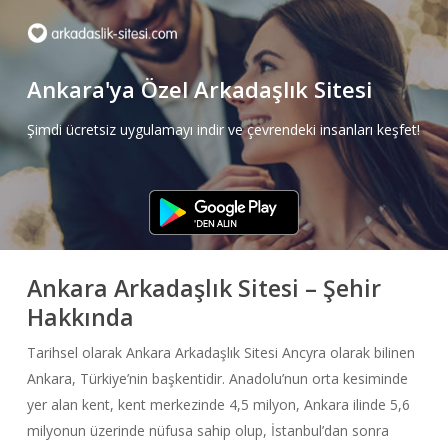
Skip
to
main
Ankara'ya Özel Arkadaşlık Sitesi
content
Şimdi ücretsiz uygulamayı indir ve çevrendeki insanları keşfet!
Ankara Arkadaşlık Sitesi – Şehir
Hakkında
Tarihsel olarak Ankara Arkadaşlık Sitesi Ancyra olarak bilinen
Ankara, Türkiye’nin başkentidir. Anadolu’nun orta kesiminde
yer alan kent, kent merkezinde 4,5 milyon, Ankara ilinde 5,6
milyonun üzerinde nüfusa sahip olup, İstanbul’dan sonra