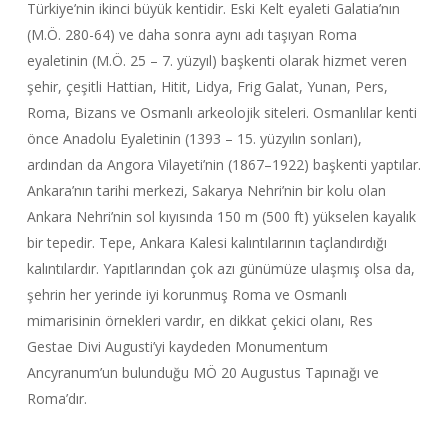
Türkiye’nin ikinci büyük kentidir. Eski Kelt eyaleti Galatia’nın
(M.Ö. 280-64) ve daha sonra aynı adı taşıyan Roma
eyaletinin (M.Ö. 25 – 7. yüzyıl) başkenti olarak hizmet veren
şehir, çeşitli Hattian, Hitit, Lidya, Frig Galat, Yunan, Pers,
Roma, Bizans ve Osmanlı arkeolojik siteleri. Osmanlılar kenti
önce Anadolu Eyaletinin (1393 – 15. yüzyılın sonları),
ardından da Angora Vilayeti’nin (1867–1922) başkenti yaptılar.
Ankara’nın tarihi merkezi, Sakarya Nehri’nin bir kolu olan
Ankara Nehri’nin sol kıyısında 150 m (500 ft) yükselen kayalık
bir tepedir. Tepe, Ankara Kalesi kalıntılarının taçlandırdığı
kalıntılardır. Yapıtlarından çok azı günümüze ulaşmış olsa da,
şehrin her yerinde iyi korunmuş Roma ve Osmanlı
mimarisinin örnekleri vardır, en dikkat çekici olanı, Res
Gestae Divi Augusti’yi kaydeden Monumentum
Ancyranum’un bulunduğu MÖ 20 Augustus Tapınağı ve
Roma’dır.