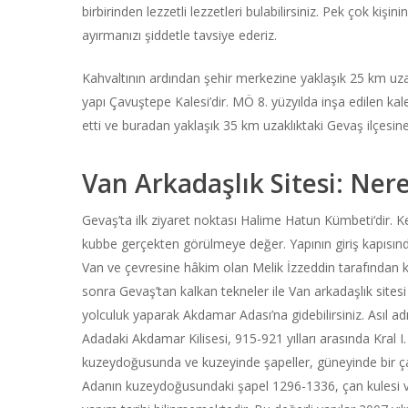
birbirinden lezzetli lezzetleri bulabilirsiniz. Pek çok k
ayırmanızı şiddetle tavsiye ederiz.
Kahvaltının ardından şehir merkezine yaklaşık 25 km uza
yapı Çavuştepe Kalesi’dir. MÖ 8. yüzyılda inşa edilen kale,
etti ve buradan yaklaşık 35 km uzaklıktaki Gevaş ilçesine i
Van Arkadaşlık Sitesi: Ner
Gevaş’ta ilk ziyaret noktası
Halime Hatun Kümbeti
‘dir. 
kubbe gerçekten görülmeye değer. Yapının giriş kapısın
Van ve çevresine hâkim olan Melik İzzeddin tarafından k
sonra Gevaş’tan kalkan tekneler ile Van arkadaşlık sites
yolculuk yaparak Akdamar Adası’na gidebilirsiniz. Asıl 
Adadaki Akdamar Kilisesi, 915-921 yılları arasında Kral I.
kuzeydoğusunda ve kuzeyinde şapeller, güneyinde bir ça
Adanın kuzeydoğusundaki şapel 1296-1336, çan kulesi ve