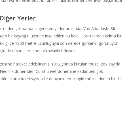
lında restore edilerek Anıt Müzesi olarak hizmet vermeye başlamıştır.
Diğer Yerler
görmeden çıkmamanız gereken yerler arasında. Van Arkadaşlık Sitesi
sarp bir kayalığın üzerine inşa edilen bu kale, Urartulardan kalma bir
üksekliği ve 1800 metre uzunluğuyla son derece görkemli görünüyor.
için de efsanelere konu olmasıyla biliniyor.
si’ne hareket edebilirsiniz. 1972 yılında kurulan müze, çok sayıda
ır. Neolitik dönemden Cumhuriyet dönemine kadar pek çok
likle Urartu koleksiyonu ile dünyanın en zengin müzelerinden biridir.