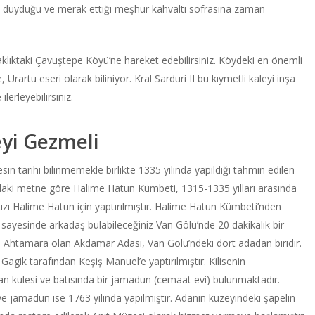
işinin duyduğu ve merak ettiği meşhur kahvaltı sofrasına zaman
klıktaki Çavuştepe Köyü’ne hareket edebilirsiniz. Köydeki en önemli
 Urartu eseri olarak biliniyor. Kral Sarduri II bu kıymetli kaleyi inşa
lerleyebilirsiniz.
eyi Gezmeli
Kesin tarihi bilinmemekle birlikte 1335 yılında yapıldığı tahmin edilen
daki metne göre Halime Hatun Kümbeti, 1315-1335 yılları arasında
ızı Halime Hatun için yaptırılmıştır. Halime Hatun Kümbeti’nden
i sayesinde arkadaş bulabileceğiniz Van Gölü’nde 20 dakikalık bir
adı Ahtamara olan Akdamar Adası, Van Gölü’ndeki dört adadan biridir.
 Gagik tarafından Keşiş Manuel’e yaptırılmıştır. Kilisenin
n kulesi ve batısında bir jamadun (cemaat evi) bulunmaktadır.
 jamadun ise 1763 yılında yapılmıştır. Adanın kuzeyindeki şapelin