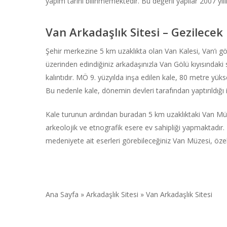
yapım tarihi bilinmemektedir. Bu değerli yapılar 2007 yı
Van Arkadaşlık Sitesi – Gezilecek 
Şehir merkezine 5 km uzaklıkta olan Van Kalesi, Van’ı 
üzerinden edindiğiniz arkadaşınızla Van Gölü kıyısındaki 
kalıntıdır. MÖ 9. yüzyılda inşa edilen kale, 80 metre y
Bu nedenle kale, dönemin devleri tarafından yaptırıldığı 
Kale turunun ardından buradan 5 km uzaklıktaki Van Müze
arkeolojik ve etnografik esere ev sahipliği yapmaktad
medeniyete ait eserleri görebileceğiniz Van Müzesi, özel
Ana Sayfa
»
Arkadaşlık Sitesi
»
Van Arkadaşlık Sitesi